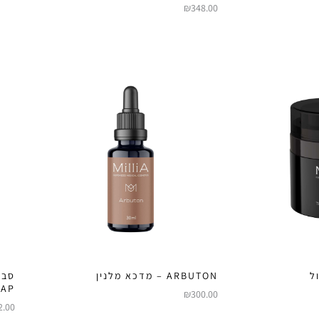
₪
348.00
ל
ARBUTON – מדכא מלנין
OAP
₪
300.00
2.00