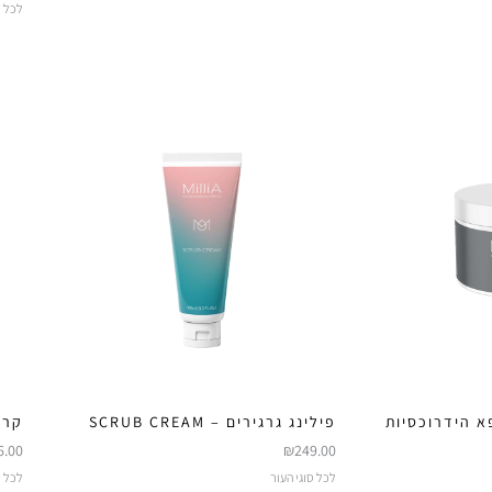
לכל ס
א הידרוכסיות
פילינג גרגירים – SCRUB CREAM
קרם ל
6.00
₪
249.00
לכל סוגי העור
לכל ס