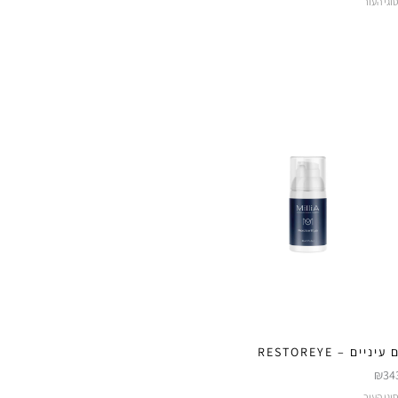
וגי העור
יניים – RESTOREYE
₪
34
וגי העור